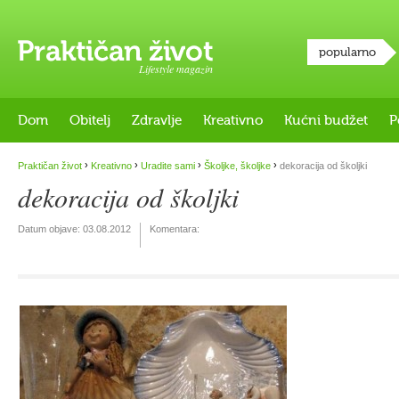
popularno
Lifestyle magazin
Dom
Obitelj
Zdravlje
Kreativno
Kućni budžet
P
›
›
›
›
Praktičan život
Kreativno
Uradite sami
Školjke, školjke
dekoracija od školjki
dekoracija od školjki
Datum objave:
03.08.2012
Komentara: