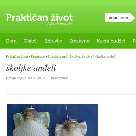
popularno
Lifestyle magazin
Dom
Obitelj
Zdravlje
Kreativno
Kućni budžet
P
›
›
›
›
Praktičan život
Kreativno
Uradite sami
Školjke, školjke
školjke anđeli
školjke anđeli
Datum objave:
03.08.2012
Komentara: