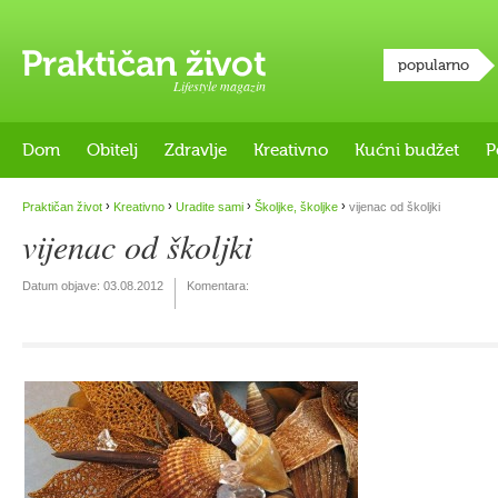
popularno
Lifestyle magazin
Dom
Obitelj
Zdravlje
Kreativno
Kućni budžet
P
›
›
›
›
Praktičan život
Kreativno
Uradite sami
Školjke, školjke
vijenac od školjki
vijenac od školjki
Datum objave:
03.08.2012
Komentara: