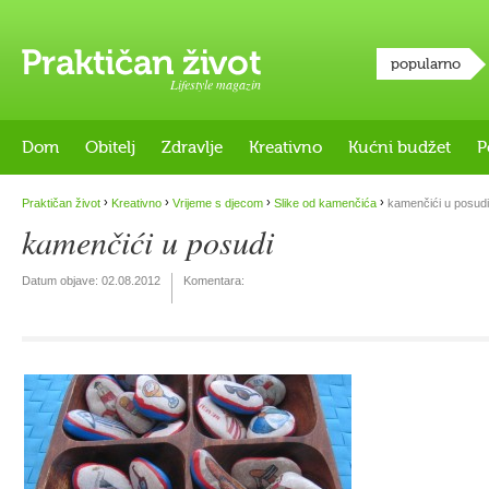
popularno
Lifestyle magazin
Dom
Obitelj
Zdravlje
Kreativno
Kućni budžet
P
›
›
›
›
Praktičan život
Kreativno
Vrijeme s djecom
Slike od kamenčića
kamenčići u posudi
kamenčići u posudi
Datum objave:
02.08.2012
Komentara: