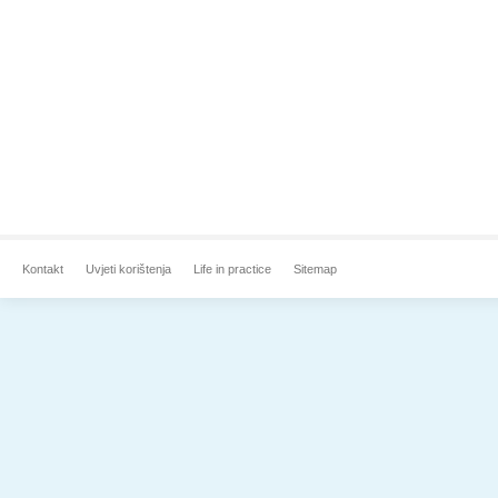
Kontakt
Uvjeti korištenja
Life in practice
Sitemap