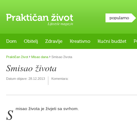
popularno
Lifestyle magazin
Dom
Obitelj
Zdravlje
Kreativno
Kućni budžet
P
›
›
Praktičan život
Misao dana
Smisao života
Smisao života
Datum objave:
28.12.2013
Komentara:
S
misao života je živjeti sa svrhom.