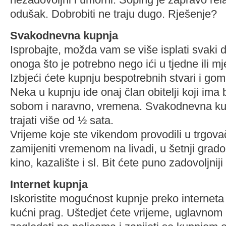
odušak. Dobrobiti ne traju dugo. Rješenje?
Svakodnevna kupnja
Isprobajte, možda vam se više isplati svaki 
onoga što je potrebno nego ići u tjedne ili 
Izbjeći ćete kupnju bespotrebnih stvari i gom
Neka u kupnju ide onaj član obitelji koji ima 
sobom i naravno, vremena. Svakodnevna kup
trajati više od ½ sata.
Vrijeme koje ste vikendom provodili u trgo
zamijeniti vremenom na livadi, u šetnji grad
kino, kazalište i sl. Bit ćete puno zadovoljniji
Internet kupnja
Iskoristite mogućnost kupnje preko interneta
kućni prag. Uštedjet ćete vrijeme, uglavnom