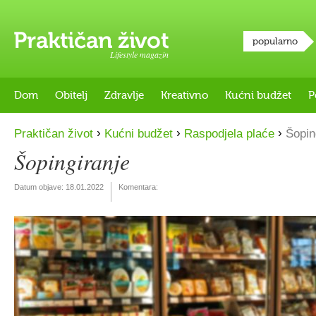
popularno
Lifestyle magazin
Dom
Obitelj
Zdravlje
Kreativno
Kućni budžet
P
›
›
›
Praktičan život
Kućni budžet
Raspodjela plaće
Šopin
Šopingiranje
Datum objave:
18.01.2022
Komentara: