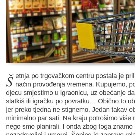
Šetnja po trgovačkom centru postala je prilično uobičajen
način provođenja vremena. Kupujemo, po
djecu smjestimo u igraonicu, uz obećanje da 
slatkiš ili igračku po povratku… Obično to 
jer preko tjedna ne stignemo. Jedan takav obi
minimalno par sati. Na kraju potrošimo više
nego smo planirali. I onda zbog toga znamo 
nezadovoljni i umorni. Šoping je zapravo rel