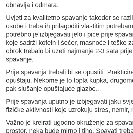
obnavlja i odmara.
Uvjeti za kvalitetno spavanje također se raz
osobe i treba ih prilagoditi vlastitim potreba
potrebno je izbjegavati jelo i piće prije spa
koje sadrži kofein i šećer, masnoće i teške z
obrok trebalo bi uzeti najmanje 2-3 sata prij
spavanje.
Prije spavanja trebali bi se opustiti. Prakticir
opuštaju. Nekome je to topla kupka, drugome č
pak slušanje opuštajuće glazbe…
Prije spavanja uputno je izbjegavati jaku svj
fizičke aktivnosti koje uzrokuju stres, nemir, 
Važno je kreirati ugodno okruženje za spava
prostor, neka bude mirno i tiho. Spavati treba