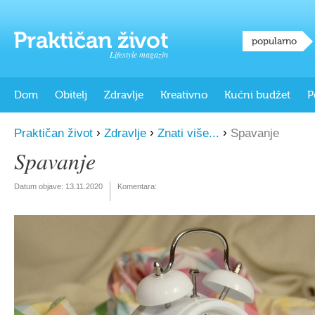
popularno
Lifestyle magazin
Dom
Obitelj
Zdravlje
Kreativno
Kućni budžet
P
›
›
›
Praktičan život
Zdravlje
Znati više...
Spavanje
Spavanje
Datum objave:
13.11.2020
Komentara: