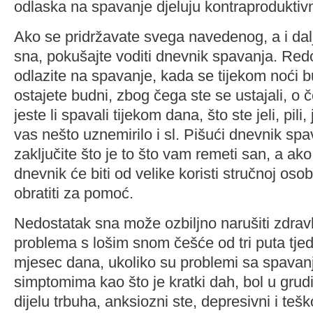
odlaska na spavanje djeluju kontraproduktiv
Ako se pridržavate svega navedenog, a i dalj
sna, pokušajte voditi dnevnik spavanja. Red
odlazite na spavanje, kada se tijekom noći b
ostajete budni, zbog čega ste se ustajali, o č
jeste li spavali tijekom dana, što ste jeli, pili, j
vas nešto uznemirilo i sl. Pišući dnevnik sp
zaključite što je to što vam remeti san, a ak
dnevnik će biti od velike koristi stručnoj oso
obratiti za pomoć.
Nedostatak sna može ozbiljno narušiti zdravlj
problema s lošim snom češće od tri puta tje
mjesec dana, ukoliko su problemi sa spavan
simptomima kao što je kratki dah, bol u grud
dijelu trbuha, anksiozni ste, depresivni i teš