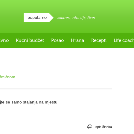
mudrost
,
zdravlje
,
život
popularno
ivno
Kućni budžet
Posao
Hrana
Recepti
Life coac
šite članak
ojte se samo stajanja na mjestu.
Ispis članka