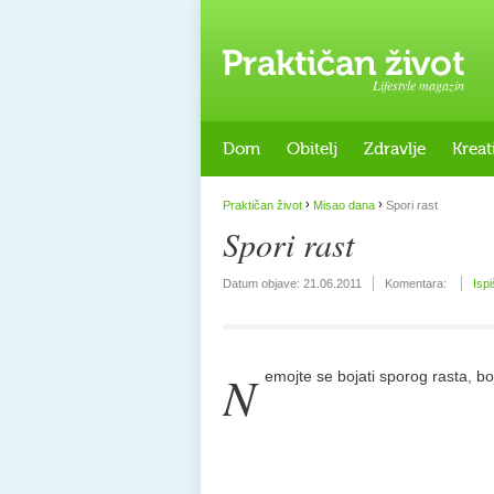
Lifestyle magazin
Dom
Obitelj
Zdravlje
Kreat
›
›
Praktičan život
Misao dana
Spori rast
Spori rast
Datum objave:
21.06.2011
Komentara:
Ispi
N
emojte se bojati sporog rasta, b