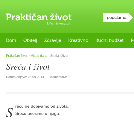
popularno
Lifestyle magazin
Dom
Obitelj
Zdravlje
Kreativno
Kućni budžet
P
›
›
Praktičan život
Misao dana
Sreća i život
Sreća i život
Datum objave:
28.09.2014
Komentara:
S
reću ne dobivamo od života.
Sreću unosimo u njega.