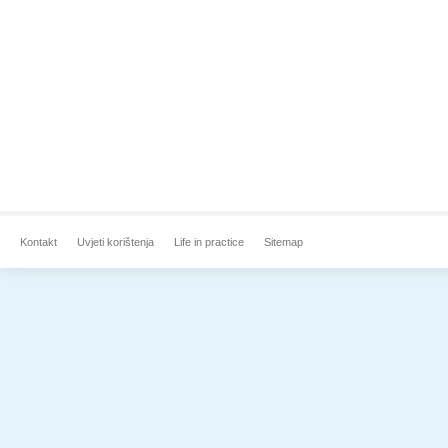
Kontakt
Uvjeti korištenja
Life in practice
Sitemap