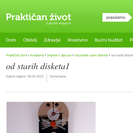
popularno
Lifestyle magazin
Dom
Obitelj
Zdravlje
Kreativno
Kućni budžet
P
›
›
›
›
Praktičan život
Kreativno
Vrijeme s djecom
Iskoristite stare diskete
od starih diske
od starih disketa1
Datum objave:
08.06.2012
Komentara: