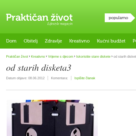
popularno
Lifestyle magazin
Dom
Obitelj
Zdravlje
Kreativno
Kućni budžet
P
›
›
›
›
Praktičan život
Kreativno
Vrijeme s djecom
Iskoristite stare diskete
od starih diske
od starih disketa3
Datum objave:
08.06.2012
Komentara:
Ispišite članak