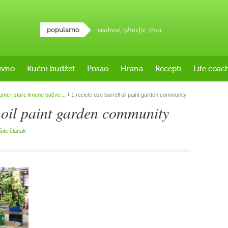
mudrost
,
zdravlje
,
život
popularno
ivno
Kućni budžet
Posao
Hrana
Recepti
Life coac
›
ume i stare limene bačve…
1 recicle use barrell oil paint garden community
l oil paint garden community
išite članak