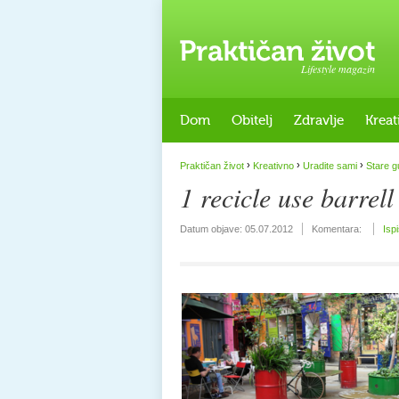
Lifestyle magazin
Dom
Obitelj
Zdravlje
Kreat
›
›
›
Praktičan život
Kreativno
Uradite sami
Stare g
1 recicle use barrel
Datum objave:
05.07.2012
Komentara:
Isp