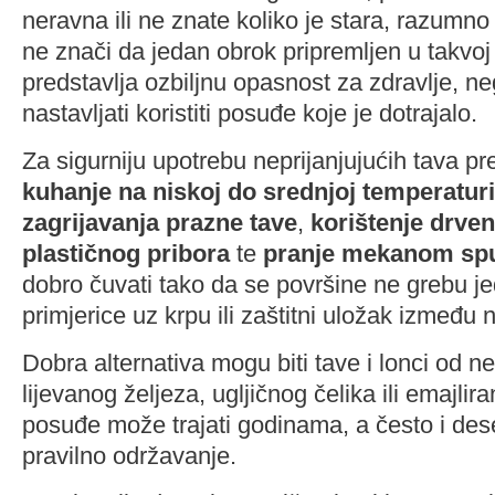
neravna ili ne znate koliko je stara, razumno j
ne znači da jedan obrok pripremljen u takvoj
predstavlja ozbiljnu opasnost za zdravlje, 
nastavljati koristiti posuđe koje je dotrajalo.
Za sigurniju upotrebu neprijanjujućih tava p
kuhanje na niskoj do srednjoj temperaturi
zagrijavanja prazne tave
,
korištenje drven
plastičnog pribora
te
pranje mekanom s
dobro čuvati tako da se površine ne grebu j
primjerice uz krpu ili zaštitni uložak između n
Dobra alternativa mogu biti tave i lonci od n
lijevanog željeza, ugljičnog čelika ili emajl
posuđe može trajati godinama, a često i des
pravilno održavanje.