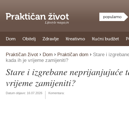
popularno
Lifestyle magazin
Dom
Obitelj
Zdravlje
Kreativno
Kućni budžet
P
›
›
›
Praktičan život
Dom
Praktičan dom
Stare i izgrebane
kada ih je vrijeme zamijeniti?
Stare i izgrebane neprijanjujuće t
vrijeme zamijeniti?
Datum objave:
16.07.2026
Komentara: