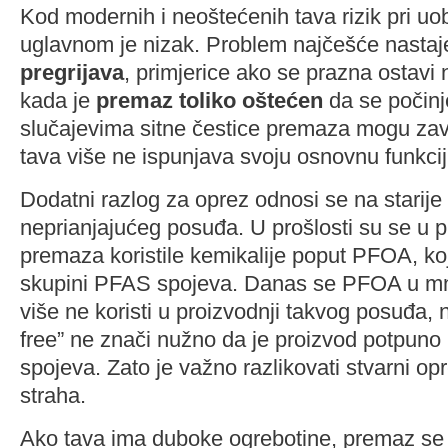
Kod modernih i neoštećenih tava rizik pri uo
uglavnom je nizak. Problem najčešće nastaj
pregrijava
, primjerice ako se prazna ostavi na
kada je
premaz toliko oštećen
da se počinje
slučajevima sitne čestice premaza mogu zavr
tava više ne ispunjava svoju osnovnu funkcij
Dodatni razlog za oprez odnosi se na starije
neprianjajućeg posuđa. U prošlosti su se u p
premaza koristile kemikalije poput PFOA, koj
skupini PFAS spojeva. Danas se PFOA u m
više ne koristi u proizvodnji takvog posuđa
free” ne znači nužno da je proizvod potpuno b
spojeva. Zato je važno razlikovati stvarni o
straha.
Ako tava ima duboke ogrebotine, premaz se lj