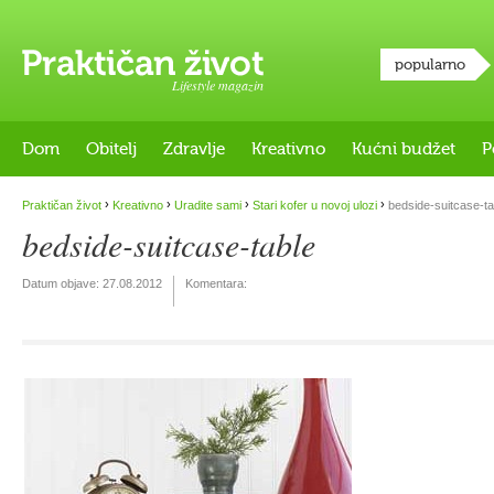
popularno
Lifestyle magazin
Dom
Obitelj
Zdravlje
Kreativno
Kućni budžet
P
›
›
›
›
Praktičan život
Kreativno
Uradite sami
Stari kofer u novoj ulozi
bedside-suitcase-ta
bedside-suitcase-table
Datum objave:
27.08.2012
Komentara: