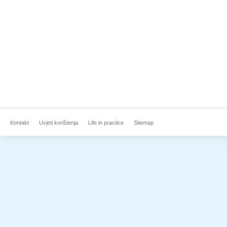
Kontakt
Uvjeti korištenja
Life in practice
Sitemap