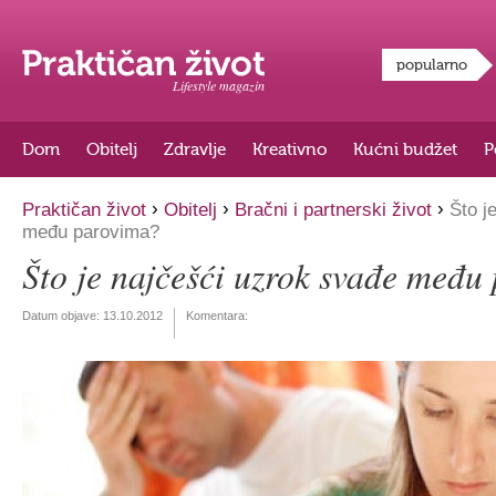
popularno
Lifestyle magazin
Dom
Obitelj
Zdravlje
Kreativno
Kućni budžet
P
›
›
›
Praktičan život
Obitelj
Bračni i partnerski život
Što j
među parovima?
Što je najčešći uzrok svađe među
Datum objave:
13.10.2012
Komentara: