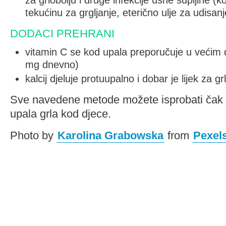
za grlobolju i druge infekcije usne šupljine (kor
tekućinu za grgljanje, eterično ulje za udisanj
DODACI PREHRANI
vitamin C se kod upala preporučuje u veći
mg dnevno)
kalcij djeluje protuupalno i dobar je lijek za gr
Sve navedene metode možete isprobati čak i 
upala grla kod djece.
Photo by
Karolina Grabowska
from
Pexel