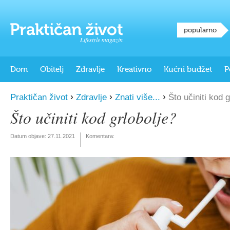
popularno
Lifestyle magazin
Dom
Obitelj
Zdravlje
Kreativno
Kućni budžet
P
›
›
›
Praktičan život
Zdravlje
Znati više...
Što učiniti kod g
Što učiniti kod grlobolje?
Datum objave:
27.11.2021
Komentara: