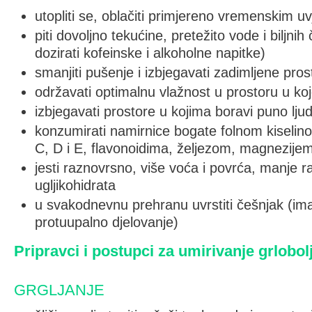
utopliti se, oblačiti primjereno vremenskim u
piti dovoljno tekućine, pretežito vode i biljni
dozirati kofeinske i alkoholne napitke)
smanjiti pušenje i izbjegavati zadimljene pros
održavati optimalnu vlažnost u prostoru u ko
izbjegavati prostore u kojima boravi puno ljud
konzumirati namirnice bogate folnom kiselin
C, D i E, flavonoidima, željezom, magnezije
jesti raznovrsno, više voća i povrća, manje ra
ugljikohidrata
u svakodnevnu prehranu uvrstiti češnjak (ima 
protuupalno djelovanje)
Pripravci i postupci za umirivanje grlobol
GRGLJANJE