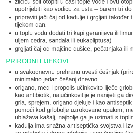
žličicu soli otopiti u čaši tople vode i ovu otopin
upotrijebiti kao vodicu za usta – barem tri d
pripraviti jači čaj od kadulje i grgljati također 
tijekom dan.
u toplu vodu dodati tri kapi geranijeva ili limunov
uljem cedra, sandala ili eukapliptusa)
grgljati čaj od majčine dušice, pečatnjaka ili 
PRIRODNI LIJEKOVI
u svakodnevnu prehranu uvesti češnjak (prirod
minimalno jedan češanj dnevno
origano, med i propolis učinkovito liječe grlob
kao antibiotik, najučinkovitije je nanijeti ga d
grla, sprejem, origano djeluje i kao antiseptik
pomoći kod grlobolje uzrokovane upalom, med
ublažava kašalj, najbolje ga je uzimati s topl
kadulja ima snažna antiseptička svojstva i izvr