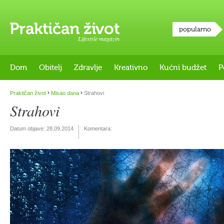
popularno
Lifestyle magazin
Dom
Obitelj
Zdravlje
Kreativno
Kućni budžet
P
›
›
Praktičan život
Misao dana
Strahovi
Strahovi
Datum objave:
28.09.2014
Komentara: