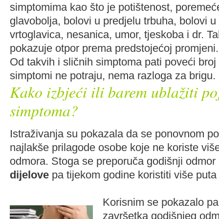
simptomima kao što je potištenost, poremeć
glavobolja, bolovi u predjelu trbuha, bolovi u
vrtoglavica, nesanica, umor, tjeskoba i dr. Ta
pokazuje otpor prema predstojećoj promjeni.
Od takvih i sličnih simptoma pati poveći broj l
simptomi ne potraju, nema razloga za brigu.
Kako izbjeći ili barem ublažiti p
simptoma?
Istraživanja su pokazala da se ponovnom p
najlakše prilagode osobe koje ne koriste viš
odmora. Stoga se preporuča godišnji odmor
dijelove
pa tijekom godine koristiti više put
Korisnim se pokazalo par
završetka godišnjeg odmo