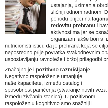
ustajanja, uzimanja obrok
sličniji odnom radnom. D
periodu prijeći na
laganu
redovitu prehranu
i bav
aktivnostima jer se osna
organizam lakše bori s 
nutricionisti ističu da je prehrana koja se cil
neposredno prije povratka svakodnevnim ob
uspostavljanju ravnoteže i bržoj prilagodbi 
Značajno je i
pozitivno razmišljanje
.
Negativno raspoloženje umanjuje
naše kapacitete, između ostalog i
sposobnost pamćenja (stvaranje novih veza
između živčanih stanica). U pozitivnom
raspoloženju kognitivno smo snažniji i