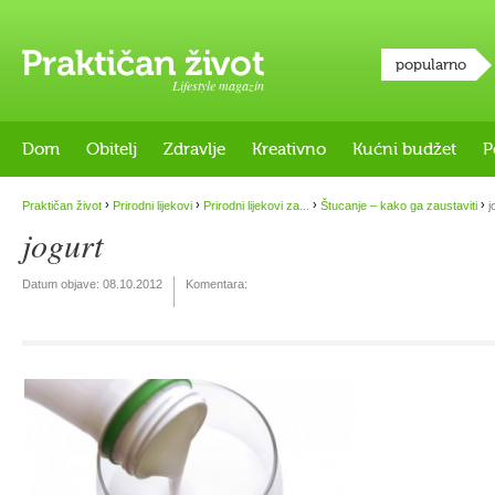
popularno
Lifestyle magazin
Dom
Obitelj
Zdravlje
Kreativno
Kućni budžet
P
›
›
›
›
Praktičan život
Prirodni lijekovi
Prirodni lijekovi za...
Štucanje – kako ga zaustaviti
j
jogurt
Datum objave:
08.10.2012
Komentara: