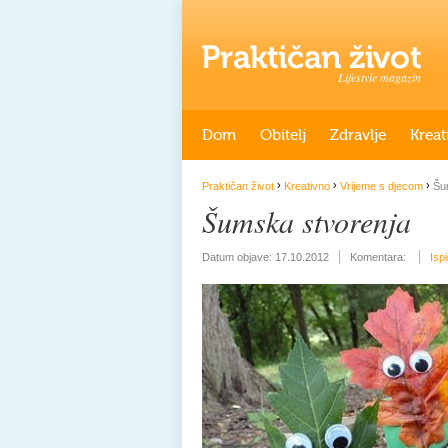
Lifestyle magazin
Dom
Obitelj
Zdravlje
Kreat
›
›
›
Praktičan život
Kreativno
Vrijeme s djecom
Šum
Šumska stvorenja
Datum objave:
17.10.2012
Komentara:
Isp