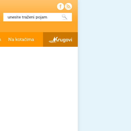
h
Na kotačima