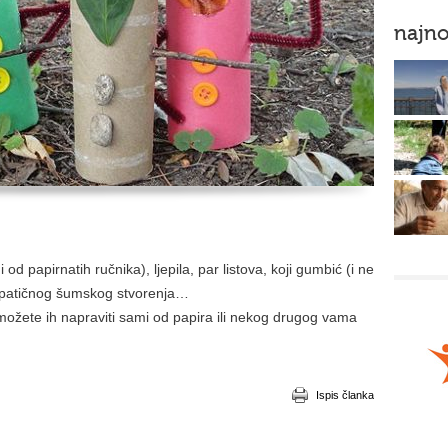
najno
 od papirnatih ručnika), ljepila, par listova, koji gumbić (i ne
simpatičnog šumskog stvorenja…
 možete ih napraviti sami od papira ili nekog drugog vama
Ispis članka