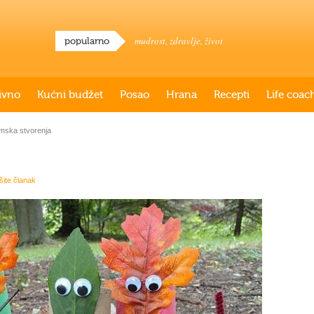
mudrost
,
zdravlje
,
život
popularno
ivno
Kućni budžet
Posao
Hrana
Recepti
Life coac
ska stvorenja
išite članak