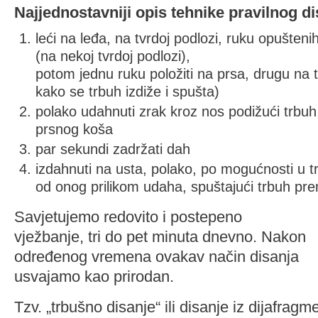
Najjednostavniji opis tehnike pravilnog di
leći na leđa, na tvrdoj podlozi, ruku opuštenih
(na nekoj tvrdoj podlozi),
potom jednu ruku položiti na prsa, drugu na 
kako se trbuh izdiže i spušta)
polako udahnuti zrak kroz nos podižući trbu
prsnog koša
par sekundi zadržati dah
izdahnuti na usta, polako, po mogućnosti u 
od onog prilikom udaha, spuštajući trbuh prem
Savjetujemo redovito i postepeno
vježbanje, tri do pet minuta dnevno. Nakon
određenog vremena ovakav način disanja
usvajamo kao prirodan.
Tzv. „trbušno disanje“ ili disanje iz dijafrag