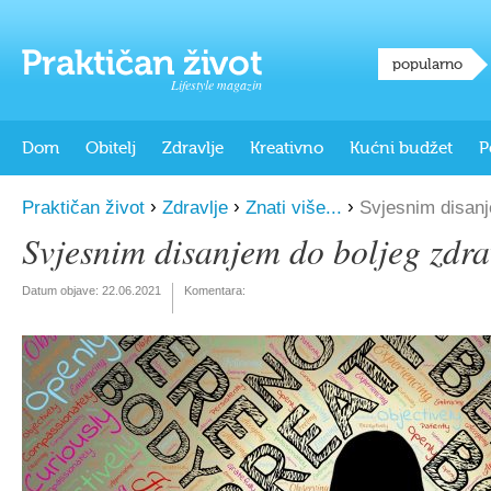
popularno
Lifestyle magazin
Dom
Obitelj
Zdravlje
Kreativno
Kućni budžet
P
›
›
›
Praktičan život
Zdravlje
Znati više...
Svjesnim disanj
Svjesnim disanjem do boljeg zdra
Datum objave:
22.06.2021
Komentara: