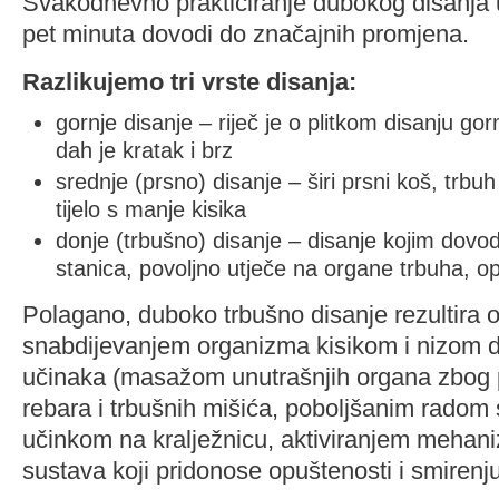
Svakodnevno prakticiranje dubokog disanja u 
pet minuta dovodi do značajnih promjena.
Razlikujemo tri vrste disanja:
gornje disanje – riječ je o plitkom disanju gor
dah je kratak i brz
srednje (prsno) disanje – širi prsni koš, trbuh
tijelo s manje kisika
donje (trbušno) disanje – disanje kojim dovod
stanica, povoljno utječe na organe trbuha, opu
Polagano, duboko trbušno disanje rezultira 
snabdijevanjem organizma kisikom i nizom dr
učinaka (masažom unutrašnjih organa zbog p
rebara i trbušnih mišića, poboljšanim radom 
učinkom na kralježnicu, aktiviranjem meha
sustava koji pridonose opuštenosti i smirenju 