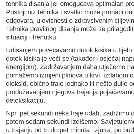
tehnika disanja jer omogućava optimalan proto
Postoji niz tehnika i svatko može pronaći on
odgovara, u ovisnosti o zdravstvenim ciljevim
Tehnika pravilnog disanja može se prilagodit
situaciji i trenutku.
Udisanjem povećavamo dotok kisika u tijelo i
dotok kisika je veći se (također i osjećaj nap
energijom). Zadržavanjem daha utječemo na 
pomažemo izmjeni plinova u krvi, izdahom o
dioksid, obično traje jednako ili nešto dulje
produžavanjem njegova trajanja pojačavamo 
detoksikaciju.
Npr. pet sekundi neka traje udah, zadržimo 
potom sedam sekundi izdišemo. Savjetujemo t
u trajanju od tri do pet minuta, izjutra, po bu