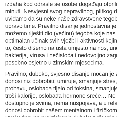
izdaha kod odrasle se osobe događaju otpril
minuti. Nesvjesni svog nepravilnog, plitkog 
uviđamo da su neke naše zdravstvene tego
upravo time. Pravilno disanje jednostavna j
možemo riješiti dio (većinu) tegoba koje nas 
optimalan učinak svih vježbi i aktivnosti ko
to, često dišemo na usta umjesto na nos, un
bakterija, virusa i nečistoća i nedovoljno zagr
posebno osjetno u zimskim mjesecima.
Pravilno, duboko, svjesno disanje moćan je a
donosi niz dobrobiti: umiruje, smanjuje stres
probavu, oslobađa tijelo od toksina, smanjuje
troši kalorije, oslobađa hormone sreće… Ne 
dostupno je svima, nema nuspojava, a u rela
donosi dobrobit našem mentalnom i fizičkom 