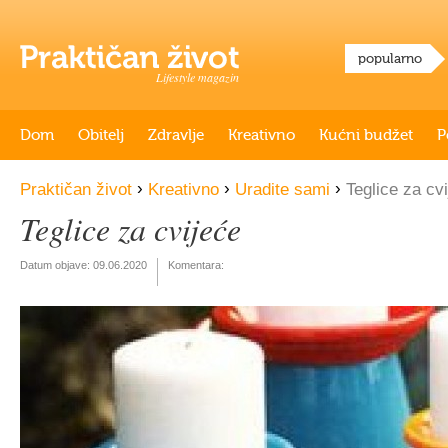
popularno
Lifestyle magazin
Dom
Obitelj
Zdravlje
Kreativno
Kućni budžet
P
›
›
›
Praktičan život
Kreativno
Uradite sami
Teglice za cv
Teglice za cvijeće
Datum objave:
09.06.2020
Komentara: