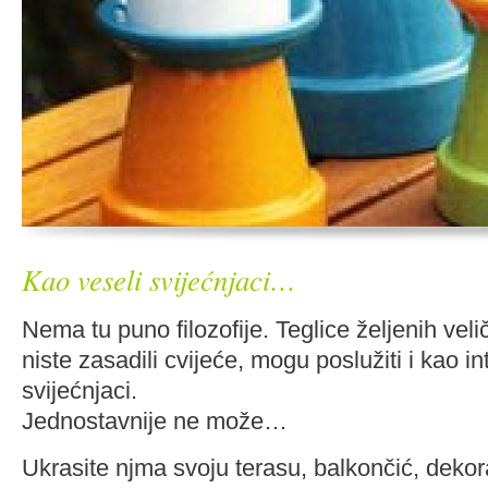
Kao veseli svijećnjaci…
Nema tu puno filozofije. Teglice željenih velič
niste zasadili cvijeće, mogu poslužiti i kao in
svijećnjaci.
Jednostavnije ne može…
Ukrasite njma svoju terasu, balkončić, dek