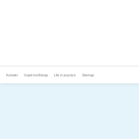
Kontakt
Uvjeti korištenja
Life in practice
Sitemap