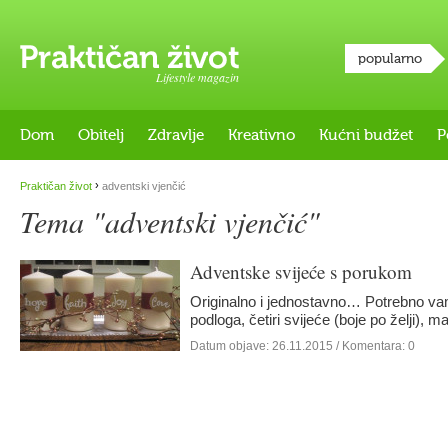
popularno
Lifestyle magazin
Dom
Obitelj
Zdravlje
Kreativno
Kućni budžet
P
›
Praktičan život
adventski vjenčić
Tema "adventski vjenčić"
Adventske svijeće s porukom
Originalno i jednostavno… Potrebno vam
podloga, četiri svijeće (boje po želji), m
Datum objave:
26.11.2015
/ Komentara: 0