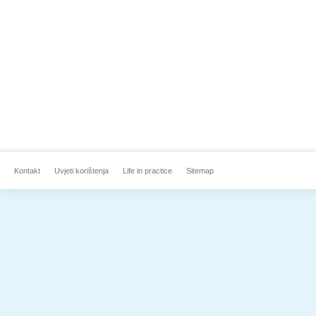
Kontakt
Uvjeti korištenja
Life in practice
Sitemap