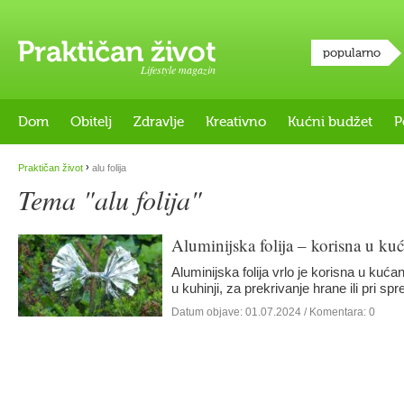
popularno
Lifestyle magazin
Dom
Obitelj
Zdravlje
Kreativno
Kućni budžet
P
›
Praktičan život
alu folija
Tema "alu folija"
Aluminijska folija – korisna u kuć
Aluminijska folija vrlo je korisna u kuć
u kuhinji, za prekrivanje hrane ili pri 
Datum objave:
01.07.2024
/ Komentara: 0