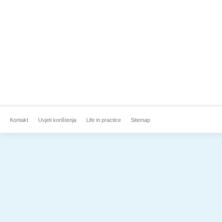
Kontakt
Uvjeti korištenja
Life in practice
Sitemap