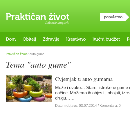
popularno
Lifestyle magazin
Dom
Obitelj
Zdravlje
Kreativno
Kućni budžet
P
›
Praktičan život
auto gume
Tema "auto gume"
Cvjetnjak u auto gumama
Može i ovako… Stare, istrošene gume m
načine. Možemo ih objesiti, obojati, izrez
drugu……
Datum objave:
03.07.2014
/ Komentara: 0