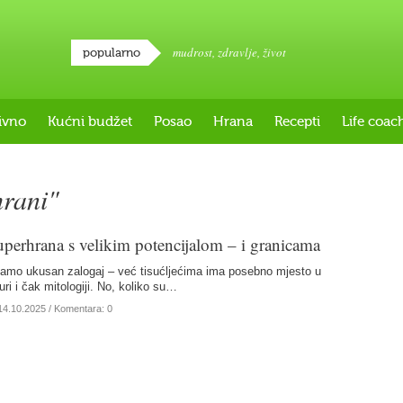
mudrost
,
zdravlje
,
život
popularno
ivno
Kućni budžet
Posao
Hrana
Recepti
Life coac
rani"
perhrana s velikim potencijalom – i granicama
amo ukusan zalogaj – već tisućljećima ima posebno mjesto u
turi i čak mitologiji. No, koliko su…
14.10.2025
/ Komentara: 0