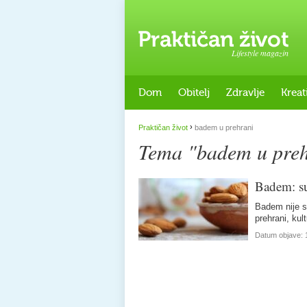
Lifestyle magazin
Dom
Obitelj
Zdravlje
Kreat
›
Praktičan život
badem u prehrani
Tema "badem u preh
Badem: su
Badem nije s
prehrani, kul
Datum objave: