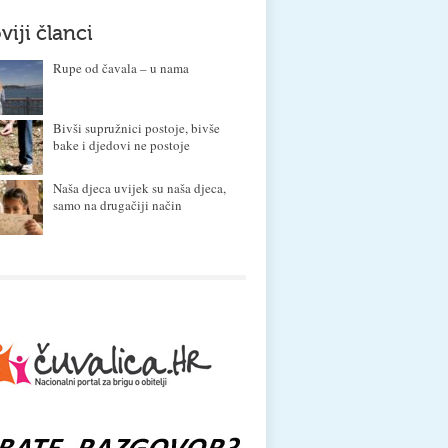
viji članci
Rupe od čavala – u nama
Bivši supružnici postoje, bivše
bake i djedovi ne postoje
Naša djeca uvijek su naša djeca,
samo na drugačiji način