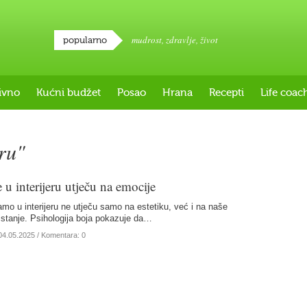
mudrost
,
zdravlje
,
život
popularno
ivno
Kućni budžet
Posao
Hrana
Recepti
Life coac
ru"
u interijeru utječu na emocije
amo u interijeru ne utječu samo na estetiku, već i na naše
stanje. Psihologija boja pokazuje da…
04.05.2025
/ Komentara: 0