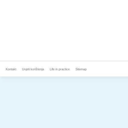
Kontakt
Uvjeti korištenja
Life in practice
Sitemap