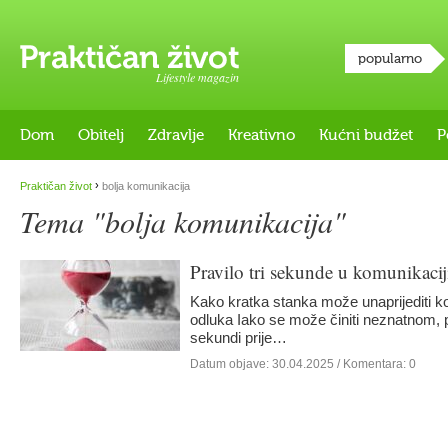
popularno
Lifestyle magazin
Dom
Obitelj
Zdravlje
Kreativno
Kućni budžet
P
›
Praktičan život
bolja komunikacija
Tema "bolja komunikacija"
Pravilo tri sekunde u komunikacij
Kako kratka stanka može unaprijediti k
odluka Iako se može činiti neznatnom,
sekundi prije…
Datum objave:
30.04.2025
/ Komentara: 0