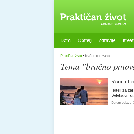
Lifestyle magazin
Dom
Obitelj
Zdravlje
Kreat
›
Praktičan život
bračno putovanje
Tema "bračno putov
Romantičn
Hoteli za za
Beleka u Tur
Datum objave: