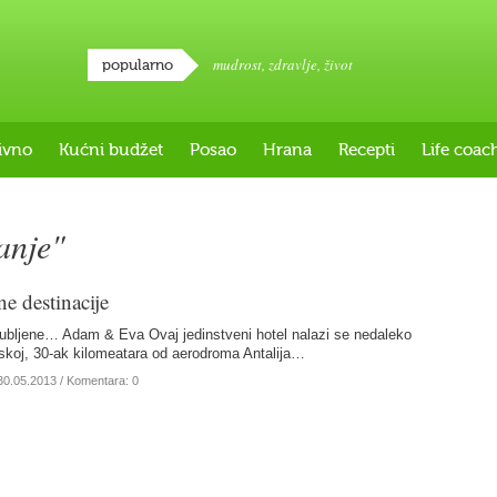
mudrost
,
zdravlje
,
život
popularno
ivno
Kućni budžet
Posao
Hrana
Recepti
Life coac
anje"
e destinacije
ljubljene… Adam & Eva Ovaj jedinstveni hotel nalazi se nedaleko
skoj, 30-ak kilomeatara od aerodroma Antalija…
30.05.2013
/ Komentara: 0