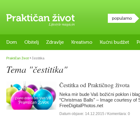
popularno
Lifestyle magazin
Dom
Obitelj
Zdravlje
Kreativno
Kućni budžet
P
›
Praktičan život
čestitika
Tema "čestitika"
Čestitka od Praktičnog života
Neka mir bude Vaš božićni poklon i bla
“Christmas Balls” – Image courtesy of 
FreeDigitalPhotos.net
Datum objave:
14.12.2015
/ Komentara: 0