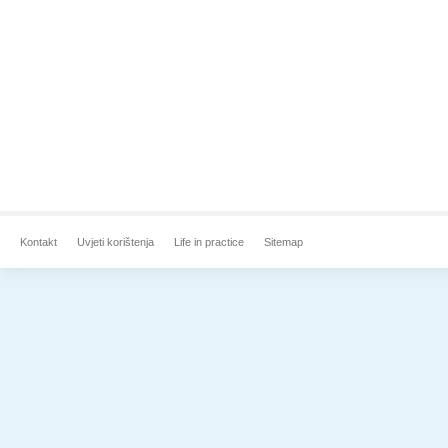
Kontakt
Uvjeti korištenja
Life in practice
Sitemap