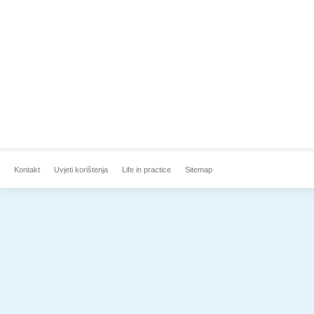
Kontakt
Uvjeti korištenja
Life in practice
Sitemap