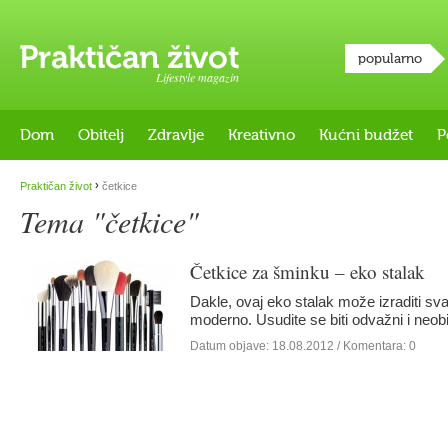
popularno
Lifestyle magazin
Dom
Obitelj
Zdravlje
Kreativno
Kućni budžet
P
›
Praktičan život
četkice
Tema "četkice"
Četkice za šminku – eko stalak
Dakle, ovaj eko stalak može izraditi sv
moderno. Usudite se biti odvažni i ne
Datum objave:
18.08.2012
/ Komentara: 0