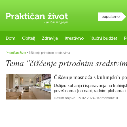
popularno
Lifestyle magazin
Dom
Obitelj
Zdravlje
Kreativno
Kućni budžet
P
›
Praktičan život
čišćenje prirodnim sredstvima
Tema "čišćenje prirodnim sredstvi
Čišćenje masnoća s kuhinjskih po
Uslijed kuhanja i isparavanja na kuhinj
površinama (na napi, radnim plohama i 
Datum objave:
15.02.2024
/ Komentara: 0