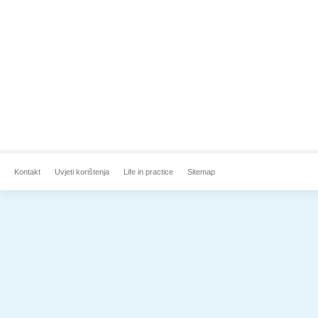
Kontakt
Uvjeti korištenja
Life in practice
Sitemap