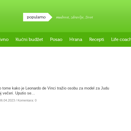
mudrost
,
zdravlje
,
život
popularno
ivno
Kućni budžet
Posao
Hrana
Recepti
Life coac
 o tome kako je Leonardo de Vinci tražio osobu za model za Judu
oj večeri. Uputio se…
06.04.2023
/ Komentara: 0