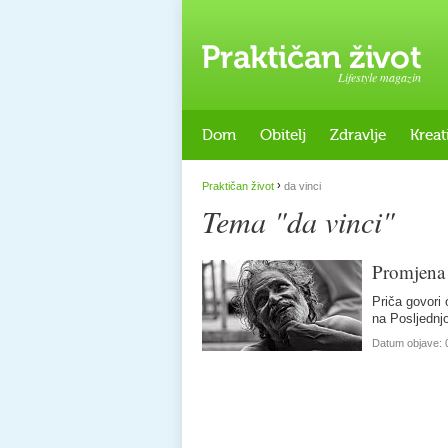
Lifestyle magazin
Dom
Obitelj
Zdravlje
Kreat
›
Praktičan život
da vinci
Tema "da vinci"
Promjena
Priča govori
na Posljednj
Datum objave: