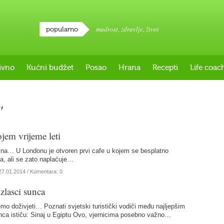
mudrost
,
zdravlje
,
život
popularno
ivno
Kućni budžet
Posao
Hrana
Recepti
Life coac
"
jem vrijeme leti
jna… U Londonu je otvoren prvi cafe u kojem se besplatno
ća, ali se zato naplaćuje…
27.01.2014
/ Komentara: 0
izlasci sunca
mo doživjeti… Poznati svjetski turistički vodiči među najljepšim
nca ističu: Sinaj u Egiptu Ovo, vjernicima posebno važno…