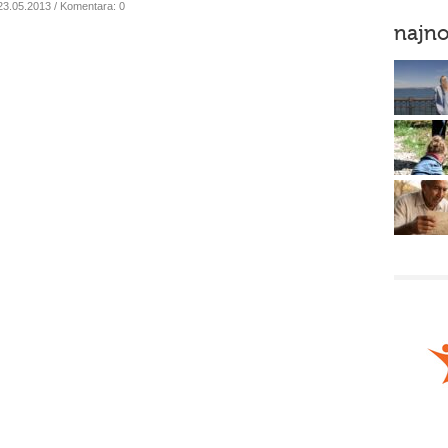
23.05.2013
/ Komentara: 0
najno