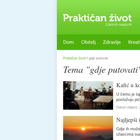
Lifestyle magazin
Dom
Obitelj
Zdravlje
Kreat
›
Praktičan život
gdje putovati
Tema "gdje putovati
Kafić u ko
U čemu je ta
poslužuju pi
Datum objave:
Najljepši 
Gdje ih može
izlascima su