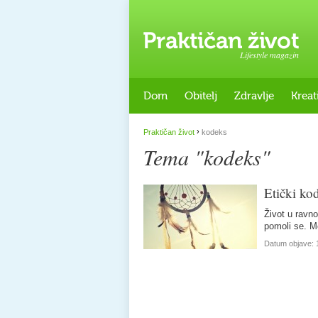
Lifestyle magazin
Dom
Obitelj
Zdravlje
Kreat
›
Praktičan život
kodeks
Tema "kodeks"
Etički ko
Život u ravn
pomoli se. M
Datum objave: