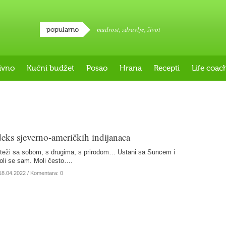
mudrost
,
zdravlje
,
život
popularno
ivno
Kućni budžet
Posao
Hrana
Recepti
Life coac
deks sjeverno-američkih indijanaca
oteži sa sobom, s drugima, s prirodom… Ustani sa Suncem i
oli se sam. Moli često….
18.04.2022
/ Komentara: 0