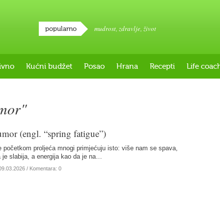
mudrost
,
zdravlje
,
život
popularno
ivno
Kućni budžet
Posao
Hrana
Recepti
Life coac
umor"
umor (engl. “spring fatigue”)
 početkom proljeća mnogi primjećuju isto: više nam se spava,
 je slabija, a energija kao da je na…
09.03.2026
/ Komentara: 0