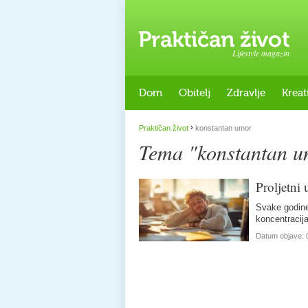
Lifestyle magazin
Dom
Obitelj
Zdravlje
Kreat
›
Praktičan život
konstantan umor
Tema "konstantan 
Proljetni 
Svake godine
koncentracija
Datum objave: