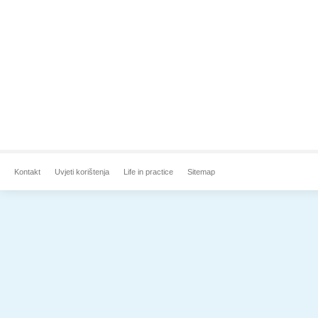
Kontakt
Uvjeti korištenja
Life in practice
Sitemap