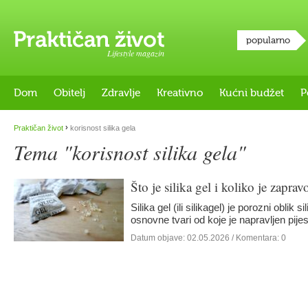
popularno
Lifestyle magazin
Dom
Obitelj
Zdravlje
Kreativno
Kućni budžet
P
›
Praktičan život
korisnost silika gela
Tema "korisnost silika gela"
Što je silika gel i koliko je zaprav
Silika gel (ili silikagel) je porozni oblik s
osnovne tvari od koje je napravljen pi
Datum objave:
02.05.2026
/ Komentara: 0