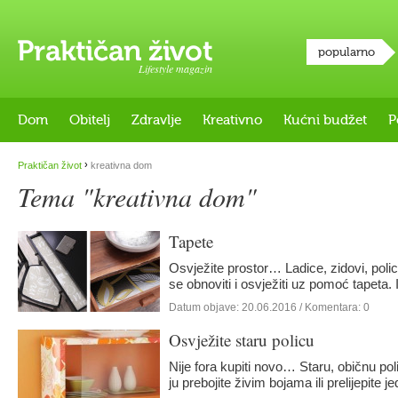
popularno
Lifestyle magazin
Dom
Obitelj
Zdravlje
Kreativno
Kućni budžet
P
›
Praktičan život
kreativna dom
Tema "kreativna dom"
Tapete
Osvježite prostor… Ladice, zidovi, poli
se obnoviti i osvježiti uz pomoć tapeta
Datum objave:
20.06.2016
/ Komentara: 0
Osvježite staru policu
Nije fora kupiti novo… Staru, običnu pol
ju prebojite živim bojama ili prelijepite