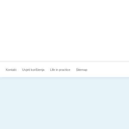
Kontakt
Uvjeti korištenja
Life in practice
Sitemap