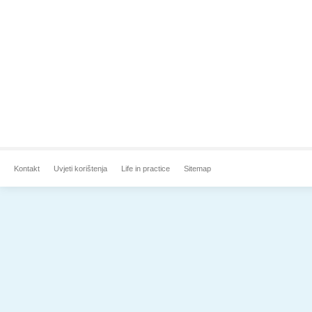
Kontakt
Uvjeti korištenja
Life in practice
Sitemap