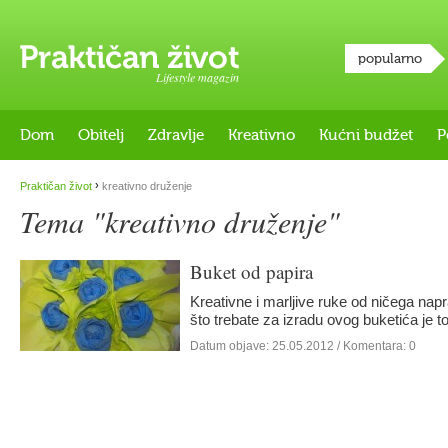
popularno
Lifestyle magazin
Dom
Obitelj
Zdravlje
Kreativno
Kućni budžet
P
›
Praktičan život
kreativno druženje
Tema "kreativno druženje"
Buket od papira
Kreativne i marljive ruke od ničega nap
što trebate za izradu ovog buketića je to
Datum objave:
25.05.2012
/ Komentara: 0