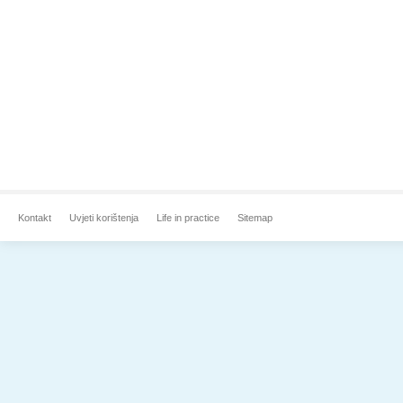
Kontakt
Uvjeti korištenja
Life in practice
Sitemap