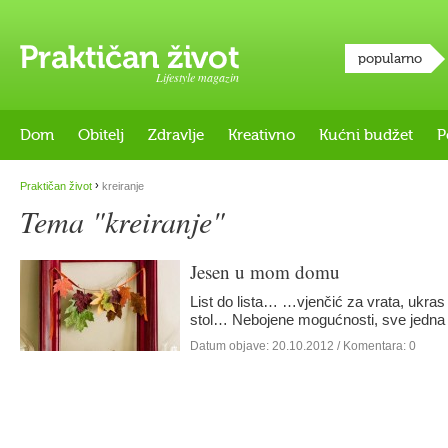
popularno
Lifestyle magazin
Dom
Obitelj
Zdravlje
Kreativno
Kućni budžet
P
›
Praktičan život
kreiranje
Tema "kreiranje"
Jesen u mom domu
List do lista… …vjenčić za vrata, ukras
stol… Nebojene mogućnosti, sve jedna 
Datum objave:
20.10.2012
/ Komentara: 0