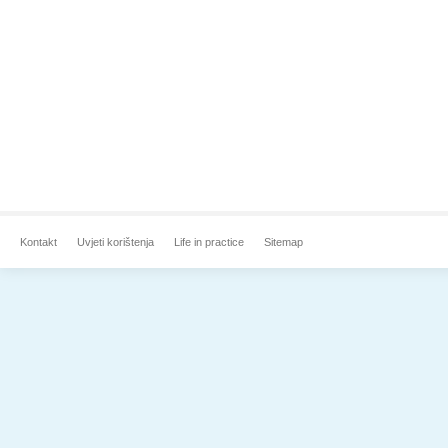
Kontakt
Uvjeti korištenja
Life in practice
Sitemap