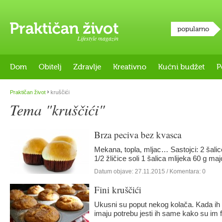
popularno
Lifestyle magazin
Dom
Obitelj
Zdravlje
Kreativno
Kućni budžet
P
›
Praktičan život
kruščići
Tema "kruščići"
Brza peciva bez kvasca
Mekana, topla, mljac… Sastojci: 2 šali
1/2 žličice soli 1 šalica mlijeka 60 g 
Datum objave:
27.11.2015
/ Komentara: 0
Fini kruščići
Ukusni su poput nekog kolača. Kada ih 
imaju potrebu jesti ih same kako su im 