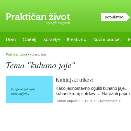
popularno
Lifestyle magazin
Dom
Obitelj
Zdravlje
Kreativno
Kućni budžet
P
›
Praktičan život
kuhano jaje
Tema "kuhano jaje"
Kuhinjski trikovi
Kako jednostavno oguliti kuhano jaje… 
kuhani krumpir ili kiwi… Narezati pap
Datum objave:
05.11.2015
/ Komentara: 0