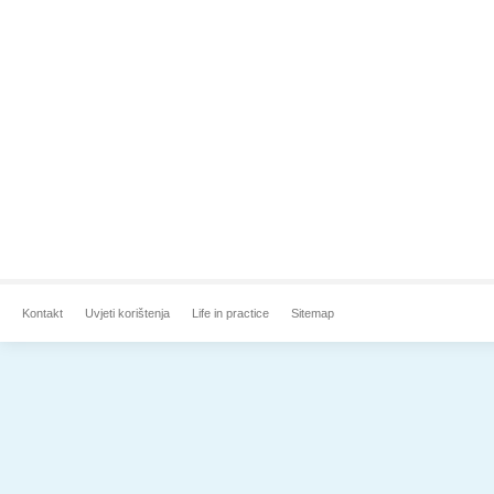
Kontakt
Uvjeti korištenja
Life in practice
Sitemap