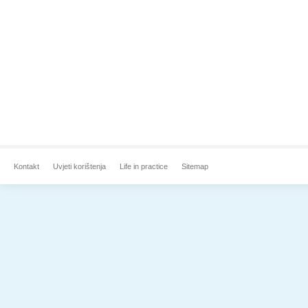
Kontakt
Uvjeti korištenja
Life in practice
Sitemap