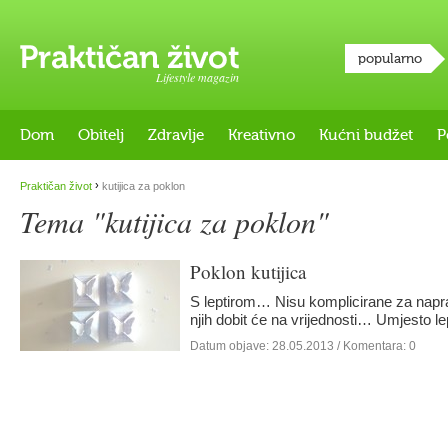
popularno
Lifestyle magazin
Dom
Obitelj
Zdravlje
Kreativno
Kućni budžet
P
›
Praktičan život
kutijica za poklon
Tema "kutijica za poklon"
Poklon kutijica
S leptirom… Nisu komplicirane za napravi
njih dobit će na vrijednosti… Umjesto l
Datum objave:
28.05.2013
/ Komentara: 0