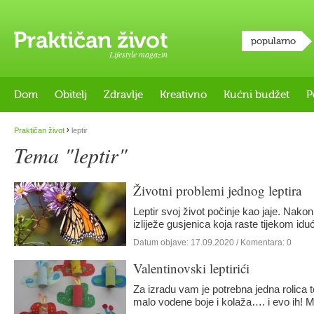
popularno
Lifestyle magazin
Dom
Obitelj
Zdravlje
Kreativno
Kućni budžet
P
›
Praktičan život
leptir
Tema "leptir"
Životni problemi jednog leptira
Leptir svoj život počinje kao jaje. Nakon
izliježe gusjenica koja raste tijekom id
Datum objave:
17.09.2020
/ Komentara: 0
Valentinovski leptirići
Za izradu vam je potrebna jedna rolica t
malo vodene boje i kolaža…. i evo ih! 