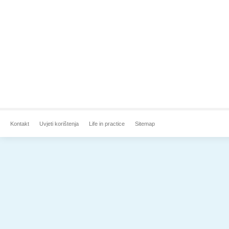
Kontakt
Uvjeti korištenja
Life in practice
Sitemap