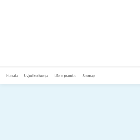
Kontakt
Uvjeti korištenja
Life in practice
Sitemap