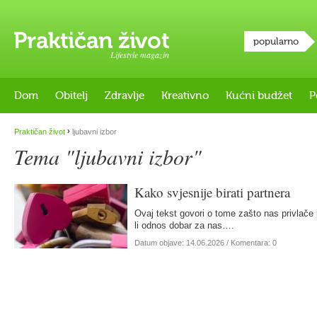
popularno
Lifestyle magazin
Dom
Obitelj
Zdravlje
Kreativno
Kućni budžet
P
›
Praktičan život
ljubavni izbor
Tema "ljubavni izbor"
Kako svjesnije birati partnera
Ovaj tekst govori o tome zašto nas privlače b
li odnos dobar za nas….
Datum objave:
14.06.2026
/ Komentara: 0