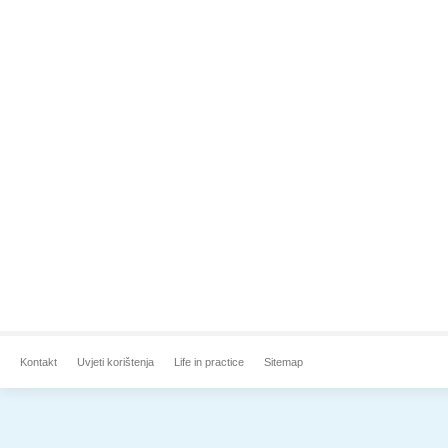
Kontakt
Uvjeti korištenja
Life in practice
Sitemap