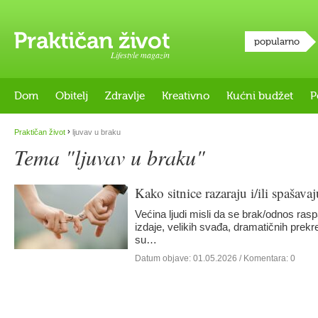
popularno
Lifestyle magazin
Dom
Obitelj
Zdravlje
Kreativno
Kućni budžet
P
›
Praktičan život
ljuvav u braku
Tema "ljuvav u braku"
Kako sitnice razaraju i/ili spašav
Većina ljudi misli da se brak/odnos rasp
izdaje, velikih svađa, dramatičnih prekr
su…
Datum objave:
01.05.2026
/ Komentara: 0