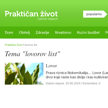
popularno
Lifestyle magazin
Dom
Obitelj
Zdravlje
Kreativno
Kućni budžet
P
›
Praktičan život
lovorov list
Tema "lovorov list"
Lovor
Prava riznica fitokemikalija… Lovor (Lau
drvo koje raste kao divlja i kao kultivir
Datum objave:
26.06.2024
/ Komentara: 0