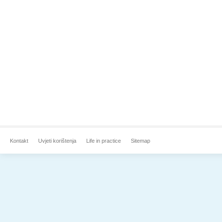
Kontakt
Uvjeti korištenja
Life in practice
Sitemap