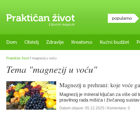
popularno
Lifestyle magazin
Dom
Obitelj
Zdravlje
Kreativno
Kućni budžet
P
›
Praktičan život
magnezij u voću
Tema "magnezij u voću"
Magnezij u prehrani: koje voće ga
Magnezij je mineral ključan za više od tr
pravilnog rada mišića i živčanog susta
Datum objave:
05.12.2025
/ Komentara: 0