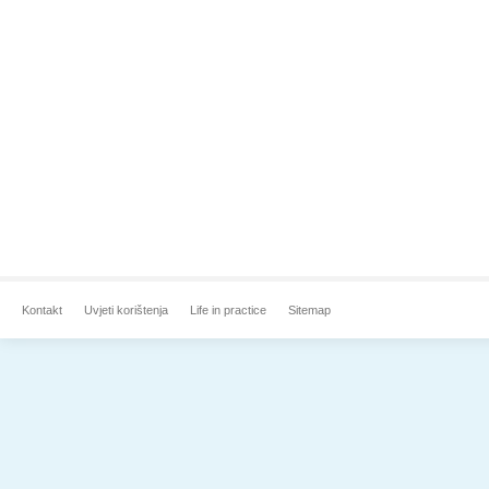
Kontakt
Uvjeti korištenja
Life in practice
Sitemap