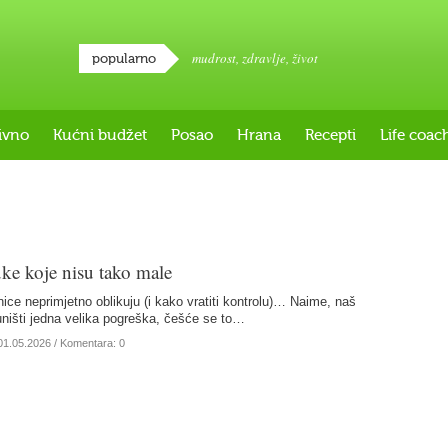
mudrost
,
zdravlje
,
život
popularno
ivno
Kućni budžet
Posao
Hrana
Recepti
Life coac
ke koje nisu tako male
ice neprimjetno oblikuju (i kako vratiti kontrolu)… Naime, naš
 uništi jedna velika pogreška, češće se to…
01.05.2026
/ Komentara: 0