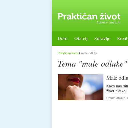
Lifestyle magazin
Dom
Obitelj
Zdravlje
Kreat
›
Praktičan život
male odluke
Tema "male odluke"
Male odlu
Kako nas sitn
život rijetko
Datum objave: